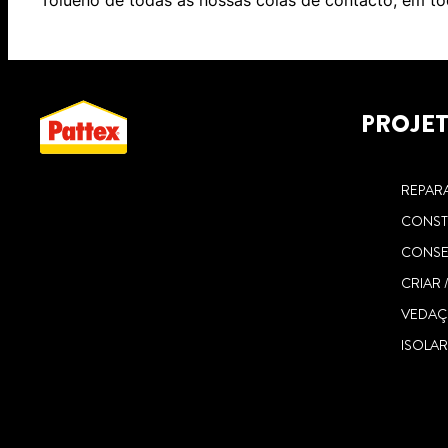
Tolueno de todas as nossas colas de contacto, em to
PROJE
REPAR
CONST
CONSE
CRIAR 
VEDA
ISOLA