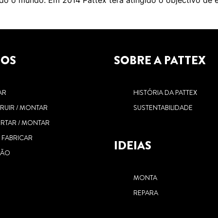
do o mundo. Em 2014 Pattex terá atingido o objectivo de e
TOS
SOBRE A PATTEX
AR
HISTÓRIA DA PATTEX
RUIR / MONTAR
SUSTENTABILIDADE
RTAR / MONTAR
/ FABRICAR
IDEIAS
ÇÃO
R
MONTA
REPARA