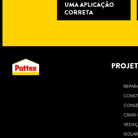
UMA APLICAÇÃO
CORRETA
PROJE
4
minutos
de
REPAR
leitura
REPARE OS
CONST
AZULEJOS DE SUA
CONSE
CASA COM NÃO
CRIAR 
MAIS PREGOS
VEDA
CRYSTAL
ISOLA