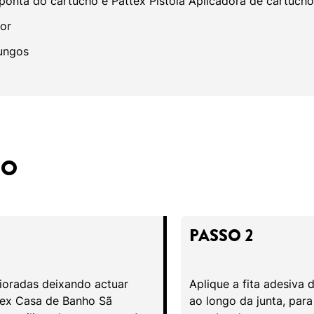
 ponta do cartucho e Pattex Pistola Aplicadora de cartucho
tor
fungos
SO
PASSO 2
ioradas deixando actuar
Aplique a fita adesiva
tex Casa de Banho Sã
ao longo da junta, para