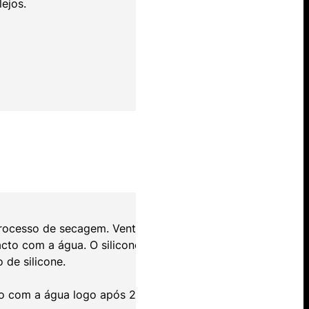
ejos.
aos materiais da casa-
que adira bem à cerâmi
cor adequada, flexível
Casa de Banho Sã est
(Juntas Limpas, Fácil
cartucho e tubo press
rocesso de secagem. Ventile a
acto com a água. O silicone
de silicone.
o com a água logo após 2