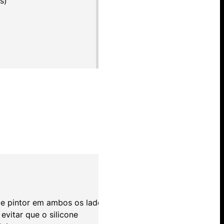
s)
PASSO 3
 de pintor em ambos os lados
Seleccione o tipo e fo
 evitar que o silicone
adequa à sua experiên