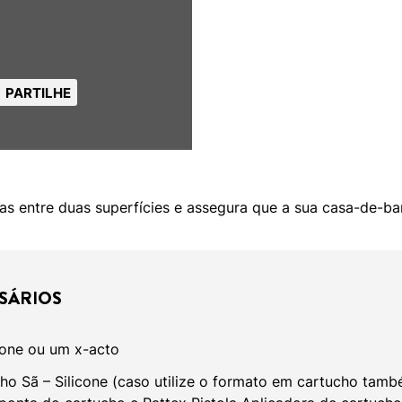
PARTILHE
as entre duas superfícies e assegura que a sua casa-de-ba
SÁRIOS
cone ou um x-acto
ho Sã – Silicone (caso utilize o formato em cartucho tam