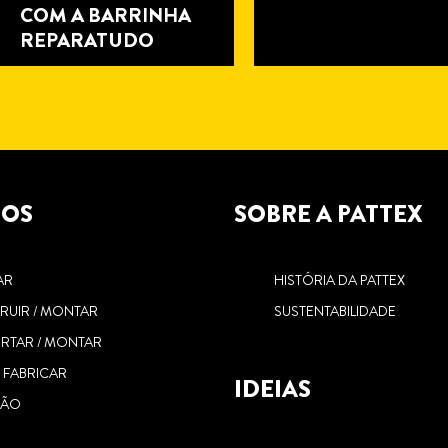
COM A BARRINHA
REPARATUDO
TOS
SOBRE A PATTEX
4
5
minutos
minutos
de
de
AR
HISTÓRIA DA PATTEX
leitura
leitura
SILICONE DE COR: A
NÃO SE MOLHE E
RUIR / MONTAR
SUSTENTABILIDADE
COMBINAÇÃO
CASA: SAIBA CO
RTAR / MONTAR
PERFEITA
USAR VEDANTES
/ FABRICAR
IDEIAS
DE BORRACHA
ÇÃO
R