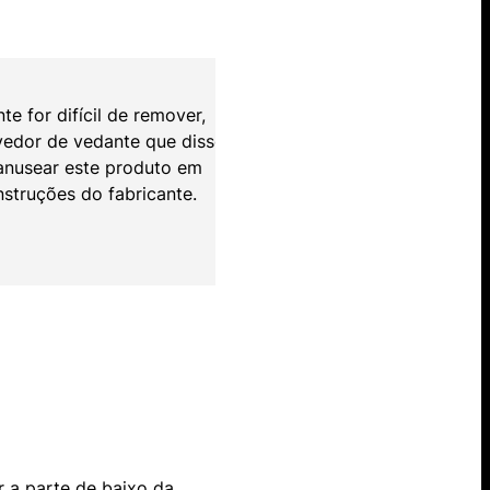
te for difícil de remover,
edor de vedante que dissolve
anusear este produto em
nstruções do fabricante.
 a parte de baixo da