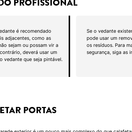
DO PROFISSIONAL
vedante é recomendado
Se o vedante existen
is adjacentes, como as
pode usar um remov
 não sejam ou possam vir a
os resíduos. Para m
 contrário, deverá usar um
segurança, siga as i
 vedante que seja pintável.
ETAR PORTAS
arede exterior é um pouco mais complexo do que calafetar