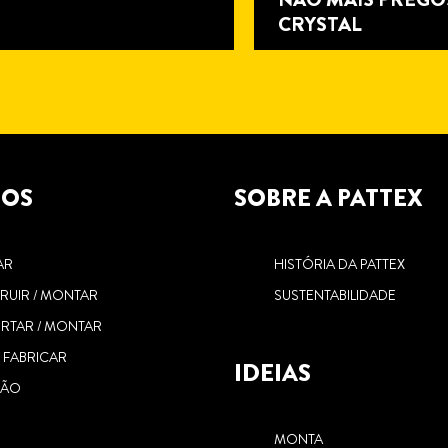
CRYSTAL
TOS
SOBRE A PATTEX
5
6
minutos
minutos
de
de
AR
HISTÓRIA DA PATTEX
leitura
leitura
MONTAR UM
A OCASIÃO FAZ A
RUIR / MONTAR
SUSTENTABILIDADE
BENGALEIRO SEM
VEDAÇÃO: COMO
RTAR / MONTAR
BURACOS
VEDAR RODAPÉS
/ FABRICAR
IDEIAS
DE MADEIRA
ÇÃO
R
MONTA