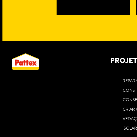
PROJE
4
minutos
de
REPAR
leitura
MONTE UM
CONST
INTERRUPTOR
CONSE
ELÉCTRICO SEM
CRIAR 
UTILIZAR UM
VEDA
BERBEQUIM, COM
ISOLA
A COLA NÃO MAIS