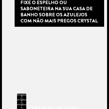
FIXE O ESPELHO OU
SABONETEIRA NA SUA CASA DE
BANHO SOBRE OS AZULEJOS
COM NÃO MAIS PREGOS CRYSTAL
4
minutos
4
de
minutos
9
leitura
de
minutos
7
leitura
MOSTRAMOS-LHE COMO
de