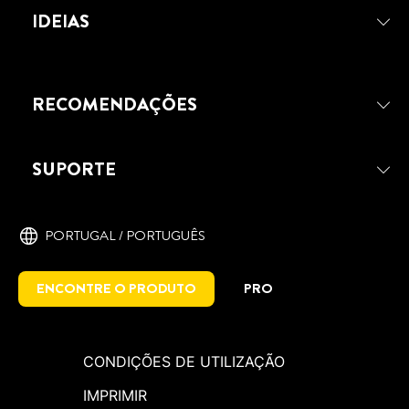
ISOLAMENTO DE CALEIRAS:
BURACOS
MAIS PREGOS TRANSPARENTE
IDEIAS
DESCUBRA A FORMA FÁCIL DE
REPARAR CALEIRAS
RECOMENDAÇÕES
SUPORTE
PORTUGAL / PORTUGUÊS
ENCONTRE O PRODUTO
PRO
CONDIÇÕES DE UTILIZAÇÃO
IMPRIMIR