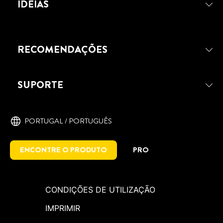
MAIS PREGOS TRANSPARENTE
IDEIAS
DESCUBRA A FORMA FÁCIL DE
REPARAR CALEIRAS
RECOMENDAÇÕES
SUPORTE
PORTUGAL / PORTUGUÊS
ENCONTRE O PRODUTO
PRO
CONDIÇÕES DE UTILIZAÇÃO
IMPRIMIR